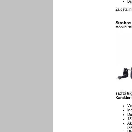
Bi
Za detaljn
Strobos
Mobilni s
sadrži tri
Karakteri
Vis
Mo
Du
13
Ak
(3
Uk