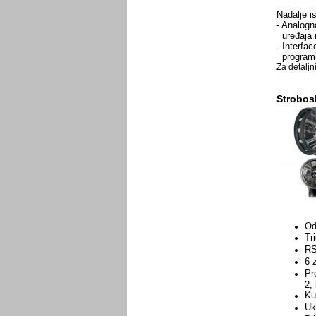
Nadalje i
- Analogna
uređaja 
- Interfa
programir
Za detaljn
Strobos
Od
Tr
RS
6-
Pre
2,
Ku
Uk