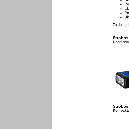
Po
Eks
Po
Uk
Za detaljn
Strobos
Do 99.990
Strobos
Kompaktan