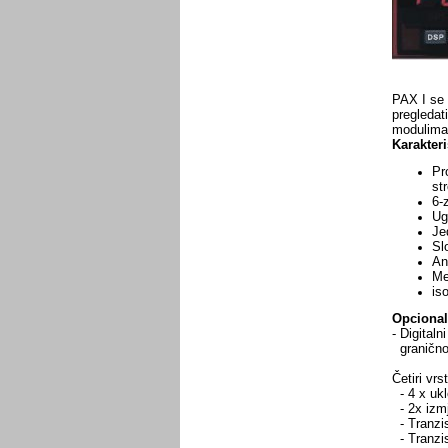
PAX I se 
pregledat
modulima 
Karakteri
Pr
str
6-
Ugr
Je
Sl
An
Me
is
Opcional
- Digital
granično
Četiri vrs
- 4 x ukl
- 2x izmj
- Tranzist
- Tranzis