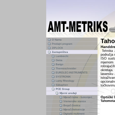
Tahom
O Nama
Prodajni program
Handdre
ZIPLOCK
Tehnika 
Zastupništva
područja 
Lambrecht
ISO sus
Getra
mjernom 
Barigo
rotirajući
Thermoschneider
okretaja.
EUROLEC-INSTRUMENTS
lasersku 
SYSTRONIK
istraživa
Lamy Rheology
opcionaln
Säkaphen
točkovima
PCE Group
Mjerni uređaji
Optički 
Mjerači buke - bukomjeri
Tahometar
Vremenske stanice
Brojači čestica
Mjerači frekvencije
Digitalni multimetri