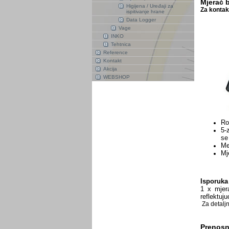
Mjerač b
Higijena / Uređaji za
Za kontak
ispitivanje hrane
Data Logger
Vage
INKO
Tehtnica
Reference
Kontakt
Akcija
WEBSHOP
Ro
5-
se
Me
Mj
Isporuka
1 x mjer
reflektuj
Za detaljn
Prenosn