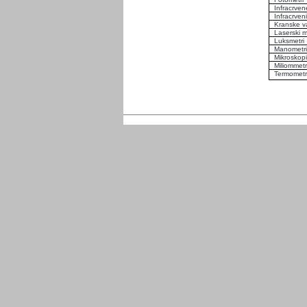
Infracrve
Infracrven
Kranske v
Laserski m
Luksmetri
Manometri
Mikroskopi
Miliommetr
Termometr