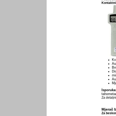
Kontaktni
Kv
Au
Br
Di
mi
Au
Mj
Isporuka
tahometar
Za detaljn
Mjerač b
Za beskon