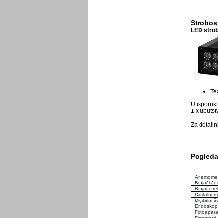
Strobos
LED strobo
Te
U isporuku
1
x
uputst
Za detaljn
Pogledaj
Anemomet
Brojači če
Brojači fre
Digitalni m
Digitalni š
Endoskop
Fotoaparat
Fotometri