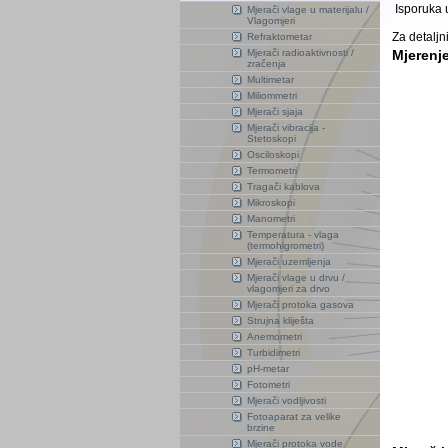
Isporuka u
Mjerači vlage u materijalu /
Vlagomjeri
Za detaljn
Refraktometar
Mjerači radioaktivnosti /
Mjerenj
zračenja
Multimetar
Miliommetri
Mjerači sjaja
Mjerači vibracija -
Stetoskopi
Osciloskopi
Termometri
Tragači kablova
Mikroskopi
Manometri
Temperatura - vlaga
(termohigrometri)
Mjerači uzemljenja
Mjerači vlage u drvu /
vlagomjeri za drvo
Mjerači protoka gasova
Strujna kliješta
Anemometri
Turbidimetri
pH-metar
Fotometri
Mjerači vodljivosti
Fotoaparat za velike
brzine
Mjerači protoka vode