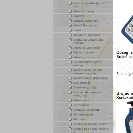
Pokazatelj redoslijeda
faza
Mjerači izolacije
Luxmetri
Mjerači poroznosti
Mjerač hrapavosti
Ostalo
Magnetne mješalice
Uređaji za ultrazvučno
čiščenje
Altimetar, visinomjer
Opseg is
Dijamant testeri
Brojač ok
Mjerači gustoće
Elektrostatički mjerni
uređaji
Mjerači jačine elektro i
magnetnog polja
Za detaljn
Mjerači snage prijanjanja
LCR mjerači
Detektori curenja
Viskozimetri, mjerači
Brojač 
viskoznosti
Kontaktni
Mjerni satovi
Tenziometri
Uređaji u Ex izvedbi
Six termometri
Mikrometri
Uređaji za zaštitu na radu
Uređaji za analizu mašina