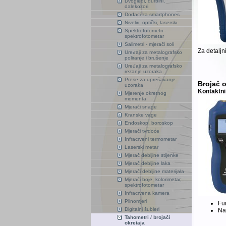
Dvogledi, durbini,
dalekozori
Dodaci za smartphones
Niveliri, optički, laserski
Spektrofotometri -
spektrofotometar
Salimetri - mjerači soli
Za detaljn
Uređaji za metalografsko
poliranje i brušenje
Uređaji za metalografsko
rezanje uzoraka
Prese za uprešavanje
Brojač 
uzoraka
Kontaktni
Mjerenje okretnog
momenta
Mjerači snage
Kranske vage
Endoskop, boroskop
Mjerači tvrdoće
Infracrveni termometar
Laserski metar
Mjerač debljine stijenke
Mjerač debljine laka
Mjerači debljine materijala
Mjerači boje, kolorimetar,
spektrofotometar
Infracrvena kamera
Plinomjeri
Fun
Digitalni šubleri
Nap
Tahometri / brojači
okretaja