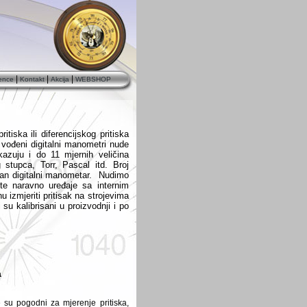
|
|
|
ence
Kontakt
Akcija
WEBSHOP
tiska ili diferencijskog pritiska
 vođeni digitalni manometri nude
ikazuju i do 11 mjernih veličina
tupca, Torr, Pascal itd. Broj
alan digitalni manometar. Nudimo
te naravno uređaje sa internim
izmjeriti pritisak na strojevima
i su kalibrisani u proizvodnji i po
a
e su pogodni za mjerenje pritiska,