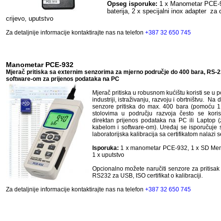
Opseg isporuke:
1 x Manometar PCE-91x
baterija, 2 x specijalni inox adapter za 
crijevo, uputstvo
Za detaljnije informacije kontaktirajte nas na telefon
+387 32 650 745
Manometar PCE-932
Mjerač pritiska sa externim senzorima za mjerno područje do 400 bara, RS-2
software-om za prijenos podataka na PC
Mjerač pritiska u robusnom kućištu koristi se u 
industriji, istraživanju, razvoju i obrtništvu. Na 
senzore pritiska do max. 400 bara (pomoću 1
stolovima u području razvoja često se koris
direktan prijenos podataka na PC ili Laptop 
kabelom i software-om). Uređaj se isporučuje s
laboratorijska kalibracija sa certifikatom nalazi se
Isporuka:
1
x
manometar
PCE
-
932
,
1
x
SD
Me
1
x
uputstvo
Opcionalno možete naručiti senzore za pritisak 
RS232 za USB, ISO certifikat o kalibraciji.
Za detaljnije informacije kontaktirajte nas na telefon
+387 32 650 745