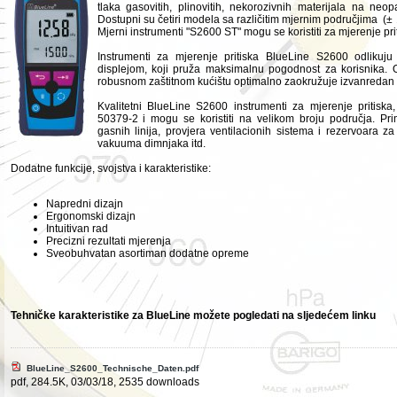
tlaka gasovitih, plinovitih, nekorozivnih materijala na neo
Dostupni su četiri modela sa različitim mjernim područjima (± 1
Mjerni instrumenti "S2600 ST" mogu se koristiti za mjerenje p
Instrumenti za mjerenje pritiska BlueLine S2600 odlikuju 
displejom, koji pruža maksimalnu pogodnost za korisnika. 
robusnom zaštitnom kućištu optimalno zaokružuje izvanredan 
Kvalitetni BlueLine S2600 instrumenti za mjerenje pritisk
50379-2 i mogu se koristiti na velikom broju područja. Primj
gasnih linija, provjera ventilacionih sistema i rezervoara z
vakuuma dimnjaka itd.
Dodatne funkcije, svojstva i karakteristike:
Napredni dizajn
Ergonomski dizajn
Intuitivan rad
Precizni rezultati mjerenja
Sveobuhvatan asortiman dodatne opreme
Tehničke karakteristike za BlueLine možete pogledati na sljedećem linku
BlueLine_S2600_Technische_Daten.pdf
pdf, 284.5K, 03/03/18, 2535 downloads