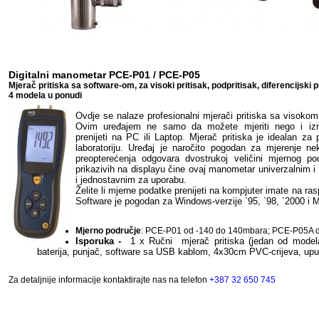
Digitalni manometar PCE-P01 / PCE-P05
Mjerač pritiska sa software-om, za visoki pritisak, podpritisak, diferencijski p
4 modela u ponudi
Ovdje se nalaze profesionalni mjerači pritiska sa visoko
Ovim uređajem ne samo da možete mjeriti nego i izmj
prenijeti na PC ili Laptop. Mjerač pritiska je idealan za p
laboratoriju. Uređaj je naročito pogodan za mjerenje nek
preopterećenja odgovara dvostrukoj veličini mjernog podr
prikazivih na displayu čine ovaj manometar univerzalnim i 
i jednostavnim za uporabu.
Želite li mjerne podatke prenijeti na kompjuter imate na r
Software je pogodan za Windows-verzije `95, `98, `2000 i 
Mjerno područje
: PCE-P01 od -140 do 140mbara; PCE-P05A 
Isporuka -
1 x Ručni mjerač pritiska (jedan od modela
baterija, punjač, software sa USB kablom, 4x30cm PVC-crijeva, upu
Za detaljnije informacije kontaktirajte nas na telefon
+387 32 650 745