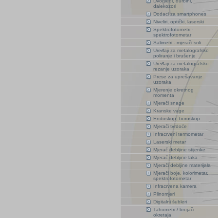
Dvogledi, durbini,
dalekozori
Dodaci za smartphones
Niveliri, optički, laserski
Spektrofotometri -
spektrofotometar
Salimetri - mjerači soli
Uređaji za metalografsko
poliranje i brušenje
Uređaji za metalografsko
rezanje uzoraka
Prese za uprešavanje
uzoraka
Mjerenje okretnog
momenta
Mjerači snage
Kranske vage
Endoskop, boroskop
Mjerači tvrdoće
Infracrveni termometar
Laserski metar
Mjerač debljine stijenke
Mjerač debljine laka
Mjerači debljine materijala
Mjerači boje, kolorimetar,
spektrofotometar
Infracrvena kamera
Plinomjeri
Digitalni šubleri
Tahometri / brojači
okretaja