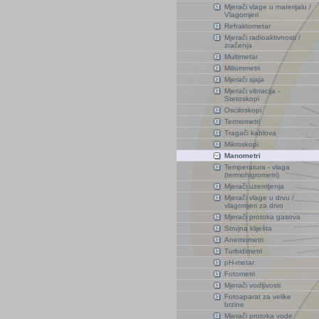
Mjerači vlage u materijalu /
Vlagomjeri
Refraktometar
Mjerači radioaktivnosti /
zračenja
Multimetar
Miliommetri
Mjerači sjaja
Mjerači vibracija -
Stetoskopi
Osciloskopi
Termometri
Tragači kablova
Mikroskopi
Manometri
Temperatura - vlaga
(termohigrometri)
Mjerači uzemljenja
Mjerači vlage u drvu /
vlagomjeri za drvo
Mjerači protoka gasova
Strujna kliješta
Anemometri
Turbidimetri
pH-metar
Fotometri
Mjerači vodljivosti
Fotoaparat za velike
brzine
Mjerači protoka vode