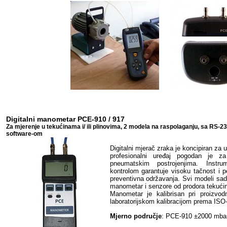
Digitalni manometar PCE-910 / 917
Za mjerenje u tekućinama i/ ili plinovima, 2 modela na raspolaganju, sa RS-2
software-om
Digitalni mjerač zraka je koncipiran za
profesionalni uređaj pogodan je za
pneumatskim postrojenjima. Instr
kontrolom garantuje visoku tačnost i p
preventivna održavanja. Svi modeli sadr
manometar i senzore od prodora tekućin
Manometar je kalibrisan pri proizvodn
laboratorijskom kalibracijom prema ISO-
Mjerno područje
: PCE-910
±2000 mba