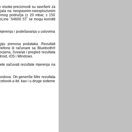
e visoke preciznosti su savršeni za
terijala na neopasnim-neexplozivnim
jernog područja (± 20 mbar, ± 150
lueLine `S4600 ST` se mogu koristiti
a mjerenja i podešavanja u uslovima
ogiju prenosa podataka. Rezultati
efone ili računare sa Bluetooth®
ocjena, čuvanje i pregled rezultata
roid, iOS i Windows.
ete sačuvati rezultate mjerenja na
kodova. On generiše šifre rezultata
ebook-a itd. kao i u druge sisteme