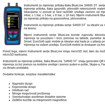
Instrumenti za mjerenje pritiska-tlaka BlueLine S4600 ST serij
mjerenje pritiska, tlaka gasovitih, plinovitih nekorozivnih ma
lokacijama. U ponudi je šest različitih uređaja zavisno od m
mbar, ± 1 bar, ± 5 bar, ± 8 bar, ± 18 bar). Mjerni instrumenti B
za mjerenje pritiska na gasovodima, plinovodima.
Instrumenti za mjerenje pritiska serije S4600 ST` su idealni z
na terenu.
Mjerni instrumenti serije BlueLine koriste najnoviju tehnol
mjerenja se pouzdano i brzo prenose na tablete, pametne tel
Smart. EuroSoft capb mobile je idealan alat kada je u pitanju pr
mjerenja na vašem uređaju. EuroSoft mobile je dostupan za And
Pored toga, mjerni instrumenti serije BlueLine imaju microSD slot, tako da mož
microSD karticama.
Instrumenti za mjerenje pritiska, tlaka BlueLine `S4600 ST` imaju generator QR 
mjerenja za brz prenos na mobilne uređaje i prenos putem e-pošte, Skype-a, Fac
za obradu podataka.
Dodatne funkcije, svojstva i karakteristike:
Napredni dizajn
Ergonomski dizajn
Intuitivan rad
Mnoge mogućnosti proširenja
Sveobuhvatan asortiman dodatne opreme
Zaštitno kućište sa integriranim magnetima