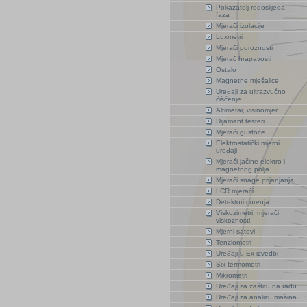
Pokazatelj redoslijeda
faza
Mjerači izolacije
Luxmetri
Mjerači poroznosti
Mjerač hrapavosti
Ostalo
Magnetne mješalice
Uređaji za ultrazvučno
čiščenje
Altimetar, visinomjer
Dijamant testeri
Mjerači gustoće
Elektrostatički mjerni
uređaji
Mjerači jačine elektro i
magnetnog polja
Mjerači snage prijanjanja
LCR mjerači
Detektori curenja
Viskozimetri, mjerači
viskoznosti
Mjerni satovi
Tenziometri
Uređaji u Ex izvedbi
Six termometri
Mikrometri
Uređaji za zaštitu na radu
Uređaji za analizu mašina