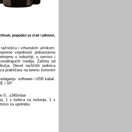
ritisak, pogodan za zrak i plinove,
m tačnošću i vrhunskim učinkom.
erene vrijednosti jednostavno
rimjenu u industriji, u servisu i
orodirajućih medija. Zaštita od
učja. Devet različitih jedinica
za praktičara na terenu korisnim
aspolaganju software i USB kabal.
ME / XP
0...±345mbar
do
), 1 x torbica za nošenje, 1 x
tstvo za upotrebu