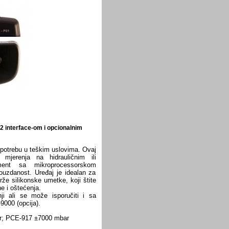
32 interface-om i opcionalnim
 upotrebu u teškim uslovima. Ovaj
 mjerenja na hidrauličnim ili
ument sa mikroprocessorskom
ouzdanost. Uređaj je idealan za
že silikonske umetke, koji štite
e i oštećenja.
ji ali se može isporučiti i sa
9000 (opcija).
r; PCE-917
±7000 mbar