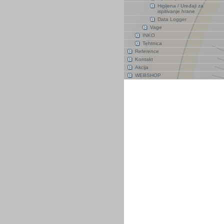
Higijena / Uređaji za
ispitivanje hrane
Data Logger
Vage
INKO
Tehtnica
Reference
Kontakt
Akcija
WEBSHOP