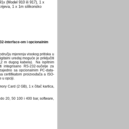
 (Model 910 ili 917), 1 x
crijeva, 1 x 1m silikonsko
32-interface-om i opcionalnim
području mjerenja visokog pritiska u
digitalni uređaj moguće je priključiti
,2 m dugog kabela). Na ispitnim
ti integrisano RS-232-sučelje za
(zajedno sa opcionalnim PC-data-
a certifikatom proizvođača a ISO-
 u opciji.
mory
Card
(
2
GB
)
,
1
x
čitač kartica
,
do 20, 50 100 i 400 bar, software,