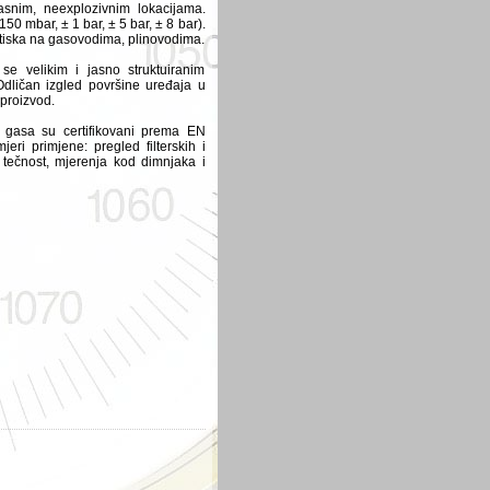
pasnim, neexplozivnim lokacijama.
50 mbar, ± 1 bar, ± 5 bar, ± 8 bar).
ritiska na gasovodima, plinovodima.
se velikim i jasno struktuiranim
Odličan izgled površine uređaja u
proizvod.
a, gasa su certifikovani prema EN
eri primjene: pregled filterskih i
a tečnost, mjerenja kod dimnjaka i