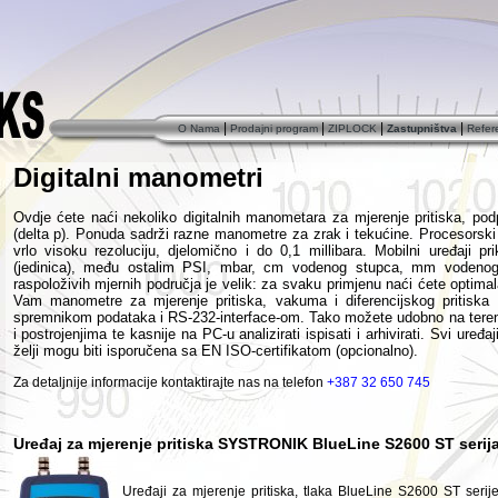
|
|
|
|
O Nama
Prodajni program
ZIPLOCK
Zastupništva
Refer
Digitalni manometri
Ovdje ćete naći nekoliko digitalnih manometara za mjerenje pritiska, podpri
(delta p). Ponuda sadrži razne manometre za zrak i tekućine. Procesorski
vrlo visoku rezoluciju, djelomično i do 0,1 millibara. Mobilni uređaji pr
(jedinica), među ostalim PSI, mbar, cm vodenog stupca, mm vodenog s
raspoloživih mjernih područja je velik: za svaku primjenu naći ćete optim
Vam manometre za mjerenje pritiska, vakuma i diferencijskog pritiska 
spremnikom podataka i RS-232-interface-om. Tako možete udobno na terenu 
i postrojenjima te kasnije na PC-u analizirati ispisati i arhivirati. Svi uređaj
želji mogu biti isporučena sa EN ISO-certifikatom (opcionalno).
Za detaljnije informacije kontaktirajte nas na telefon
+387 32 650 745
Uređaj za mjerenje pritiska SYSTRONIK BlueLine S2600 ST serij
Uređaji za mjerenje pritiska, tlaka BlueLine S2600 ST serij