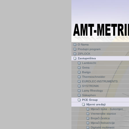
O Nama
Prodajni program
ZIPLOCK
Zastupništva
Lambrecht
Getra
Barigo
Thermoschneider
EUROLEC-INSTRUMENTS
SYSTRONIK
Lamy Rheology
Säkaphen
PCE Group
Mjerni uređaji
Mjerači buke - bukomjeri
Vremenske stanice
Brojači čestica
Mjerači frekvencije
Digitalni multimetri