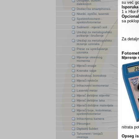
Dvogledi, durbini,
su već go
dalekozori
Isporuka
Dodaci za smartphones
1 x Hlor-
Niveliri, optički, laserski
Opcional
Spektrofotometri -
sa poklo
spektrofotometar
Salimetri - mjerači soli
Uređaji za metalografsko
poliranje i brušenje
Za detaljn
Uređaji za metalografsko
rezanje uzoraka
Prese za uprešavanje
uzoraka
Fotometa
Mjerenje okretnog
Mjerenje n
momenta
Mjerači snage
Kranske vage
Endoskop, boroskop
Mjerači tvrdoće
Infracrveni termometar
Laserski metar
Mjerač debljine stijenke
Mjerač debljine laka
Mjerači debljine materijala
Mjerači boje, kolorimetar,
spektrofotometar
Infracrvena kamera
Plinomjeri
nitrata po
Digitalni šubleri
Tahometri / brojači
Opseg is
okretaja