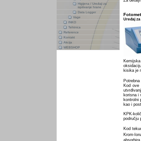
Za detaljn
Higijena / Uređaji za
ispitivanje hrane
Data Logger
Fotomet
Vage
Uređaj za
INKO
Tehtnica
Reference
Kontakt
Akcija
WEBSHOP
Kemijska
oksidacij
kisika je
Potrebna 
Kod ove r
utvrđivan
korisna i
kontrolni
kao i pos
KPK-količ
području 
Kod tekuć
Krom-Ion
absorbira