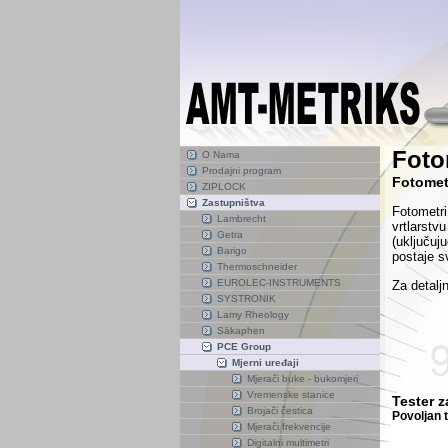
Foto
O Nama
Prodajni program
Fotometr
ZIPLOCK
Zastupništva
Fotometri
Lambrecht
vrtlarstvu
Getra
(uključuj
Barigo
postaje sv
Thermoschneider
EUROLEC-INSTRUMENTS
Za detaljn
SYSTRONIK
Lamy Rheology
Säkaphen
PCE Group
Mjerni uređaji
Mjerači buke - bukomjeri
Vremenske stanice
Tester z
Brojači čestica
Povoljan t
Mjerači frekvencije
Digitalni multimetri