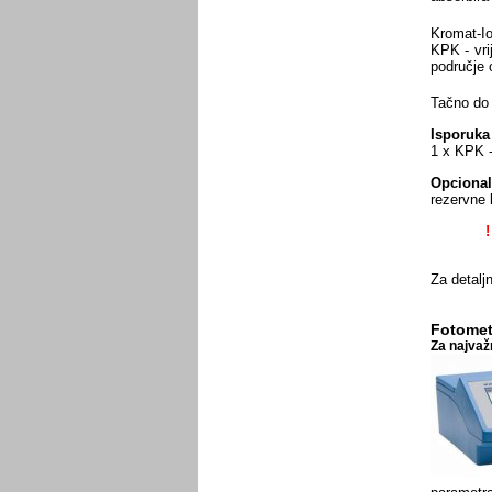
Kromat-Io
KPK - vri
područje 
Tačno do 
Isporuka
1 x KPK -
Opcional
rezervne 
!
Za detaljn
Fotometr
Za najvaž