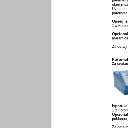
parametr
okno može
Uvjerite 
parameter
Opseg is
1 x Fotome
Opcional
maramice 
Za detaljn
Fotomet
Za svakod
Isporuka
1 x Fotom
Opcional
poklopac,
Za detaljn