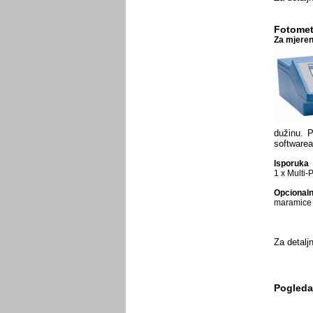
Fotometa
Za mjeren
dužinu. P
softwarea 
Isporuka
1 x Multi-
Opcional
maramice z
Za detaljn
Pogledaj