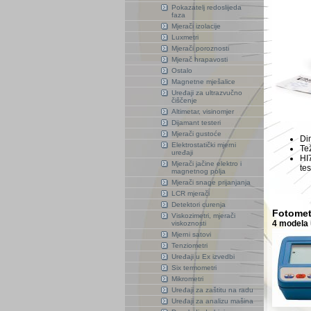
Pokazatelj redoslijeda
faza
Mjerači izolacije
Luxmetri
Mjerači poroznosti
Mjerač hrapavosti
Ostalo
Magnetne mješalice
Uređaji za ultrazvučno
čiščenje
Altimetar, visinomjer
Dijamant testeri
Mjerači gustoće
Di
Elektrostatički mjerni
Tež
uređaji
HI
Mjerači jačine elektro i
tes
magnetnog polja
Mjerači snage prijanjanja
LCR mjerači
Detektori curenja
Fotometr
Viskozimetri, mjerači
4 modela 
viskoznosti
Mjerni satovi
Tenziometri
Uređaji u Ex izvedbi
Six termometri
Mikrometri
Uređaji za zaštitu na radu
Uređaji za analizu mašina