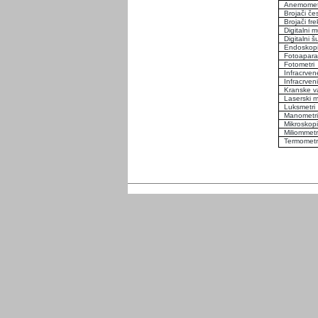
Anemomet
Brojači če
Brojači fre
Digitalni m
Digitalni š
Endoskop
Fotoaparat
Fotometri
Infracrve
Infracrven
Kranske v
Laserski m
Luksmetri
Manometri
Mikroskopi
Miliommetr
Termometr