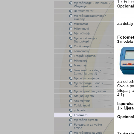
1 x Fotome
Mjerači vlage u materijalu /
Opciona
Vlagomjeri
Refraktometar
Mjerači radioaktivnosti /
zračenja
Za detaljn
Multimetar
Miliommetri
Mjerači sjaja
Fotomet
Mjerači vibracija -
3 modela 
Stetoskopi
Osciloskopi
Termometri
Tragači kablova
Mikroskopi
Manometri
Temperatura - vlaga
(termohigrometri)
Mjerači uzemljenja
Za određi
Mjerači vlage u drvu /
Ovo je po
vlagomjeri za drvo
Stupanj t
Mjerači protoka gasova
4:1).
Strujna kliješta
Anemometri
Isporuka
Turbidimetri
1 x Mjera
pH-metar
Fotometri
Opcional
Mjerači vodljivosti
Fotoaparat za velike
brzine
Mjerači protoka vode