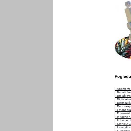
Pogledaj
Anemomet
Brojači če
Brojači fre
Digitalni m
Digitalni š
Endoskop
Fotoaparat
Fotometri
Infracrve
Infracrven
Kranske v
Laserski m
Luksmetri