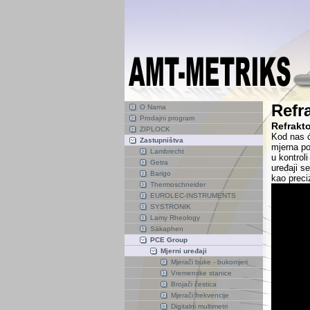
Refr
O Nama
Prodajni program
Refrakt
ZIPLOCK
Kod nas ć
Zastupništva
mjerna pod
Lambrecht
u kontroli
Getra
uređaji s
Barigo
kao preci
Thermoschneider
EUROLEC-INSTRUMENTS
SYSTRONIK
Lamy Rheology
Säkaphen
PCE Group
Mjerni uređaji
Mjerači buke - bukomjeri
Vremenske stanice
Brojači čestica
Mjerači frekvencije
Digitalni multimetri