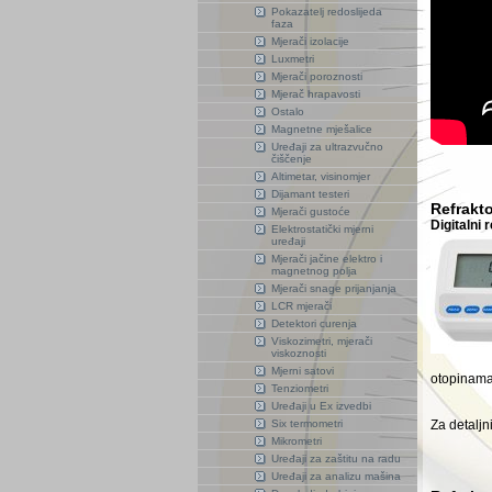
Pokazatelj redoslijeda
faza
Mjerači izolacije
Luxmetri
Mjerači poroznosti
Mjerač hrapavosti
Ostalo
Magnetne mješalice
Uređaji za ultrazvučno
čiščenje
Altimetar, visinomjer
Dijamant testeri
Refrakto
Mjerači gustoće
Digitalni
Elektrostatički mjerni
uređaji
Mjerači jačine elektro i
magnetnog polja
Mjerači snage prijanjanja
LCR mjerači
Detektori curenja
Viskozimetri, mjerači
viskoznosti
Mjerni satovi
otopinama
Tenziometri
Uređaji u Ex izvedbi
Six termometri
Za detaljn
Mikrometri
Uređaji za zaštitu na radu
Uređaji za analizu mašina