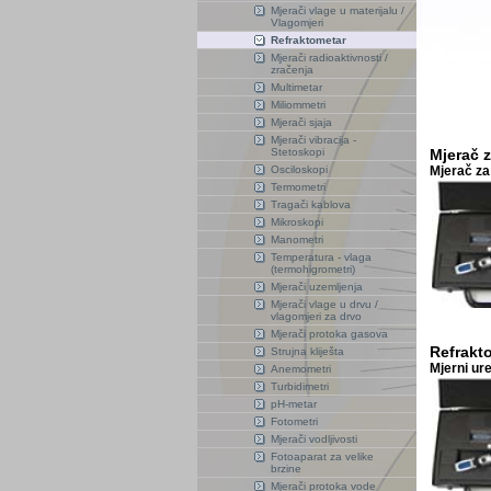
Mjerači vlage u materijalu /
Vlagomjeri
Refraktometar
Mjerači radioaktivnosti /
zračenja
Multimetar
Miliommetri
Mjerači sjaja
Mjerači vibracija -
Stetoskopi
Mjerač 
Osciloskopi
Mjerač za
Termometri
Tragači kablova
Mikroskopi
Manometri
Temperatura - vlaga
(termohigrometri)
Mjerači uzemljenja
Mjerači vlage u drvu /
vlagomjeri za drvo
Mjerači protoka gasova
Refrakto
Strujna kliješta
Mjerni ure
Anemometri
Turbidimetri
pH-metar
Fotometri
Mjerači vodljivosti
Fotoaparat za velike
brzine
Mjerači protoka vode