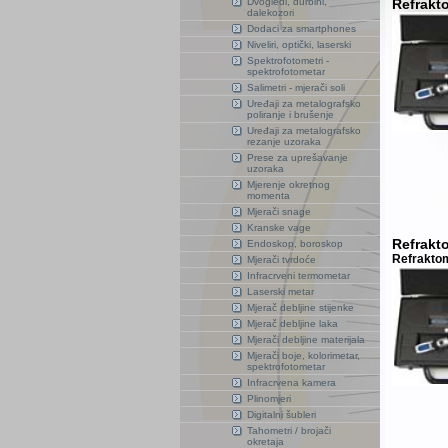
Dvogledi, durbini,
Refrakto
dalekozori
Dodaci za smartphones
Niveliri, optički, laserski
Spektrofotometri -
spektrofotometar
Salimetri - mjerači soli
Uređaji za metalografsko
poliranje i brušenje
Uređaji za metalografsko
rezanje uzoraka
Prese za uprešavanje
uzoraka
Mjerenje okretnog
momenta
Mjerači snage
Kranske vage
Refrakt
Endoskop, boroskop
Refraktom
Mjerači tvrdoće
Infracrveni termometar
Laserski metar
Mjerač debljine stijenke
Mjerač debljine laka
Mjerači debljine materijala
Mjerači boje, kolorimetar,
spektrofotometar
Infracrvena kamera
Plinomjeri
Digitalni šubleri
Tahometri / brojači
okretaja