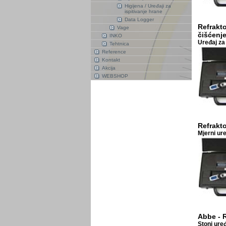
Higijena / Uređaji za
ispitivanje hrane
Data Logger
Refrakto
Vage
čišćenj
INKO
Uređaj za
Tehtnica
Reference
Kontakt
Akcija
WEBSHOP
Refrakt
Mjerni ur
Abbe - 
Stoni uređ