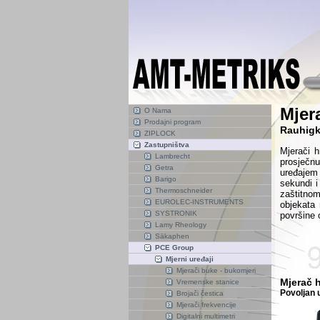
Mjer
O Nama
Prodajni program
Rauhigk
ZIPLOCK
Zastupništva
M
jerači 
Lambrecht
prosječn
Getra
uređajem
Barigo
sekundi i
Thermoschneider
zaštitno
EUROLEC-INSTRUMENTS
objekata
SYSTRONIK
površine 
Lamy Rheology
Säkaphen
PCE Group
Mjerni uređaji
Mjerači buke - bukomjeri
Mjerač 
Vremenske stanice
Povoljan 
Brojači čestica
Mjerači frekvencije
Digitalni multimetri