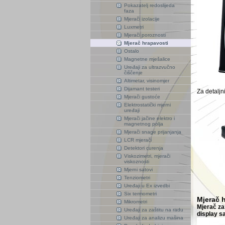
Pokazatelj redoslijeda
faza
Mjerači izolacije
Luxmetri
Mjerači poroznosti
Mjerač hrapavosti
Ostalo
Magnetne mješalice
Uređaji za ultrazvučno
čiščenje
Altimetar, visinomjer
Dijamant testeri
Za detaljn
Mjerači gustoće
Elektrostatički mjerni
uređaji
Mjerači jačine elektro i
magnetnog polja
Mjerači snage prijanjanja
LCR mjerači
Detektori curenja
Viskozimetri, mjerači
viskoznosti
Mjerni satovi
Tenziometri
Uređaji u Ex izvedbi
Six termometri
Mjerač 
Mikrometri
Mjerač za
Uređaji za zaštitu na radu
display s
Uređaji za analizu mašina