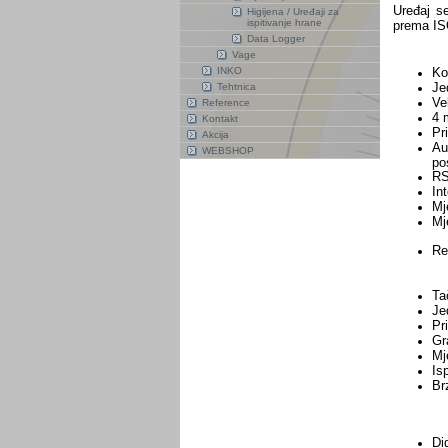
Uređaj se
Higijena / Uređaji za
ispitivanje hrane
prema IS
Data Logger
Vage
INKO
Ko
Je
Tehtnica
Ve
Reference
4 
Kontakt
Pr
Akcija
Au
WEBSHOP
po
RS
In
Mj
Mj
R
Re
Ta
Je
Pr
Gr
Mj
Isp
Br
0
1
B
Dig