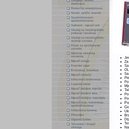
Dvogledi, durbini,
dalekozori
Dodaci za smartphones
Niveliri, optički, laserski
Spektrofotometri -
spektrofotometar
Salimetri - mjerači soli
Uređaji za metalografsko
poliranje i brušenje
Uređaji za metalografsko
rezanje uzoraka
Prese za uprešavanje
uzoraka
Mjerenje okretnog
momenta
Je
Mjerači snage
Za 
Sa 
Kranske vage
OL
Endoskop, boroskop
Sa
Mjerači tvrdoće
Pi
Infracrveni termometar
Po
Laserski metar
Mje
Mjerač debljine stijenke
Ta
Mjerač debljine laka
Po
Mjerači debljine materijala
Po
Po
Mjerači boje, kolorimetar,
spektrofotometar
Gr
Infracrvena kamera
Uk
Plinomjeri
Brz
Di
Digitalni šubleri
Te
Tahometri / brojači
Nag
okretaja