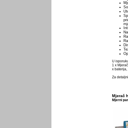
Mj
So
Uto
Sp
pr
mj
In
Na
Ra
Ra
Di
Te
Opc
U isporuku
1
x
Mjerač
x
baterija
,
Za detaljn
Mjerač 
Mjerni pa