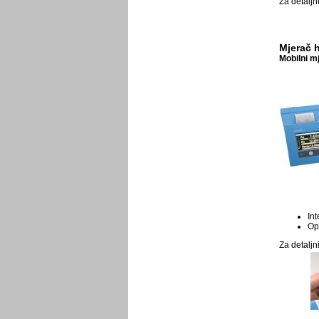
Za detaljn
Mjerač 
Mobilni m
Int
Op
Za detaljn