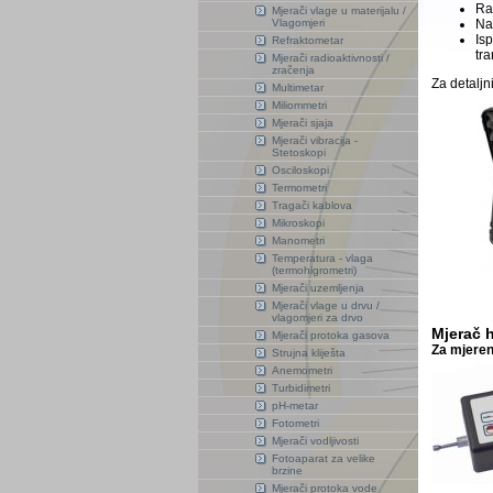
Rad
Mjerači vlage u materijalu /
Vlagomjeri
Nap
Is
Refraktometar
tr
Mjerači radioaktivnosti /
zračenja
Za detaljn
Multimetar
Miliommetri
Mjerači sjaja
Mjerači vibracija -
Stetoskopi
Osciloskopi
Termometri
Tragači kablova
Mikroskopi
Manometri
Temperatura - vlaga
(termohigrometri)
Mjerači uzemljenja
Mjerači vlage u drvu /
vlagomjeri za drvo
Mjerač 
Mjerači protoka gasova
Za mjeren
Strujna kliješta
Anemometri
Turbidimetri
pH-metar
Fotometri
Mjerači vodljivosti
Fotoaparat za velike
brzine
Mjerači protoka vode