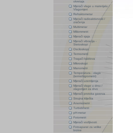
okretaja
Mjerači vlage u materijalu /
Vlagomjeri
Refraktometar
Mjerači radioaktivnosti /
zračenja
Multimetar
Miliommetri
Mjerači sjaja
Mjerači vibracija -
Stetoskopi
Osciloskopi
Termometri
Tragači kablova
Mikroskopi
Manometri
Temperatura - vlaga
(termohigrometri)
Mjerači uzemljenja
Mjerači vlage u drvu /
vlagomjeri za drvo
Mjerači protoka gasova
Strujna kliješta
Anemometri
Turbidimetri
pH-metar
Fotometri
Mjerači vodljivosti
Fotoaparat za velike
brzine