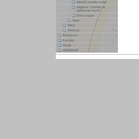
Mjerači protoka vode
Higijena / Uređaji za
ispitivanje hrane
Data Logger
Vage
INKO
Tehtnica
Reference
Kontakt
Akcija
WEBSHOP