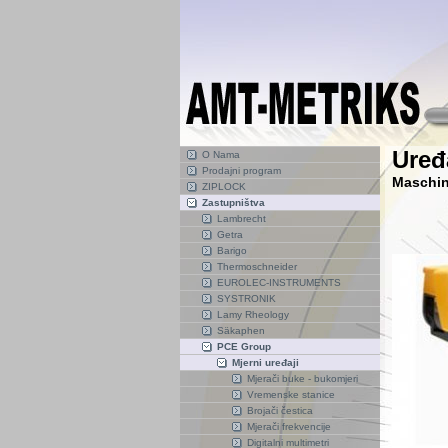
Uređ
O Nama
Prodajni program
Maschin
ZIPLOCK
Zastupništva
Lambrecht
Getra
Barigo
Thermoschneider
EUROLEC-INSTRUMENTS
SYSTRONIK
Lamy Rheology
Säkaphen
PCE Group
Mjerni uređaji
Mjerači buke - bukomjeri
Vremenske stanice
Brojači čestica
Mjerači frekvencije
Digitalni multimetri