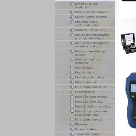
Dvogledi, durbini,
dalekozori
Dodaci za smartphones
Niveliri, optički, laserski
Spektrofotometri -
spektrofotometar
Salimetri - mjerači soli
Uređaji za metalografsko
poliranje i brušenje
Uređaji za metalografsko
rezanje uzoraka
Prese za uprešavanje
uzoraka
Mjerenje okretnog
momenta
Mjerači snage
Kranske vage
Endoskop, boroskop
Mjerači tvrdoće
Infracrveni termometar
Laserski metar
Mjerač debljine stijenke
Mjerač debljine laka
Mjerači debljine materijala
Mjerači boje, kolorimetar,
spektrofotometar
Infracrvena kamera
Plinomjeri
Digitalni šubleri
Tahometri / brojači