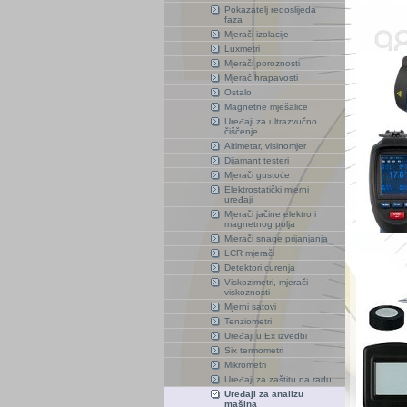
Pokazatelj redoslijeda
faza
Mjerači izolacije
Luxmetri
Mjerači poroznosti
Mjerač hrapavosti
Ostalo
Magnetne mješalice
Uređaji za ultrazvučno
čiščenje
Altimetar, visinomjer
Dijamant testeri
Mjerači gustoće
Elektrostatički mjerni
uređaji
Mjerači jačine elektro i
magnetnog polja
Mjerači snage prijanjanja
LCR mjerači
Detektori curenja
Viskozimetri, mjerači
viskoznosti
Mjerni satovi
Tenziometri
Uređaji u Ex izvedbi
Six termometri
Mikrometri
Uređaji za zaštitu na radu
Uređaji za analizu
mašina