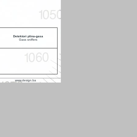
Detektori plina-gasa
Gass sniffers
www.design.ba