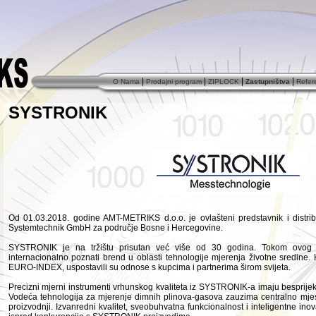
|
|
|
|
O Nama
Prodajni program
ZIPLOCK
Zastupništva
Refer
SYSTRONIK
Od 01.03.2018. godine AMT-METRIKS d.o.o. je ovlašteni predstavnik i dist
Systemtechnik GmbH za područje Bosne i Hercegovine.
SYSTRONIK je na tržištu prisutan već više od 30 godina.
Tokom ovog 
internacionalno poznati brend u oblasti tehnologije mjerenja životne sredine.
EURO-INDEX, uspostavili su odnose s kupcima i partnerima širom svijeta.
Precizni mjerni instrumenti vrhunskog kvaliteta iz SYSTRONIK-a imaju besprijeko
Vodeća tehnologija za mjerenje dimnih plinova-gasova zauzima centralno mjesto
proizvodnji.
Izvanredni kvalitet, sveobuhvatna funkcionalnost i inteligentne ino