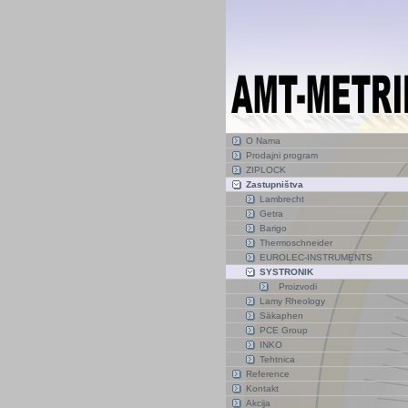
O Nama
Prodajni program
ZIPLOCK
Zastupništva
Lambrecht
Getra
Barigo
Thermoschneider
EUROLEC-INSTRUMENTS
SYSTRONIK
Proizvodi
Lamy Rheology
Säkaphen
PCE Group
INKO
Tehtnica
Reference
Kontakt
Akcija