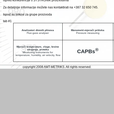
ispred konkurencije s SYSTRONIK proizvodima
Za detaljnije informacije možete nas kontaktirati na +387 32 650 745.
Ispod su linkovi za grupe proizvoda
tab #1
Analizatori dimnih plinova
Manometri-mjerači pritiska
Flue-gass analyser
Pressure measuring
Mjerači temperature, vlage, brzine
®
strujanja, protoka
CAPBs
Measuring instruments for
temperature, humidity, air velocity, flow
copyright 2008 AMT-METRIKS. All rights reserved.