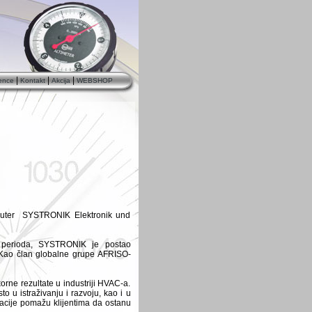
|
|
|
ence
Kontakt
Akcija
WEBSHOP
ributer SYSTRONIK Elektronik und
perioda, SYSTRONIK je postao
Kao član globalne grupe AFRISO-
rne rezultate u industriji HVAC-a.
 u istraživanju i razvoju, kao i u
vacije pomažu klijentima da ostanu