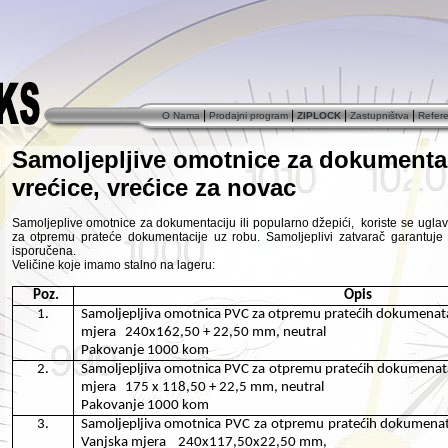
|
|
|
|
O Nama
Prodajni program
ZIPLOCK
Zastupništva
Refer
Samoljepljive omotnice za dokumentac
vrećice, vrećice za novac
Samoljeplive omotnice za dokumentaciju ili popularno džepići, koriste se uglavn
za otpremu prateće dokumentacije uz robu. Samoljeplivi zatvarač garantuje 
isporučena.
Veličine koje imamo stalno na lageru:
Poz.
Opis
1.
Samoljepljiva omotnica PVC za otpremu pratećih dokumenat
mjera
240x162,50 + 22,50 mm, neutral
Pakovanje 1000 kom
2.
Samoljepljiva omotnica PVC za otpremu pratećih dokumenat
mjera
175 x 118,50 + 22,5 mm
, neutral
Pakovanje 1000 kom
3.
Samoljepljiva omotnica PVC za otpremu pratećih dokumenat
Vanjska mjera
240x117,50x22,50 mm,