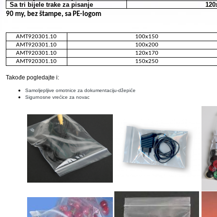
Sa tri bijele trake za pisanje
120
90 my, bez štampe, sa PE-logom
AMT920301.10
100x150
AMT920301.10
100x200
AMT920301.10
120x170
AMT920301.10
150x250
Takođe pogledajte i:
Samoljepljive omotnice za dokumentaciju-džepiće
Sigurnosne vrećice za novac