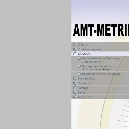
O Nama
Prodajni program
ZIPLOCK
Vrećice/kesice sa Ziplock (zip-
zap) zatvaračem
Samoljepljive omotnice za
dokumentaciju-džepići
Sigurnosne vrećice za novac
Zastupništva
Reference
Kontakt
Akcija
WEBSHOP