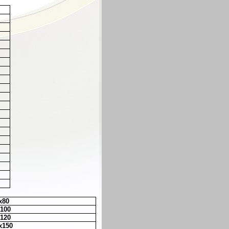
x80
100
120
x150