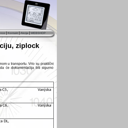
|
|
|
ence
Kontakt
Akcija
WEBSHOP
iju, ziplock
om u transportu. Vrlo su praktični
da će dokumentacija biti sigurno
a C5,
Vanjska
a C6,
Vanjska
a DL,