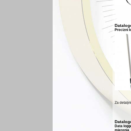
Dataloge
Precizni l
Za detaljn
Dataloge
Data logg
mjerenja