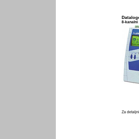
Datalog
8-kanalni
Za detaljn