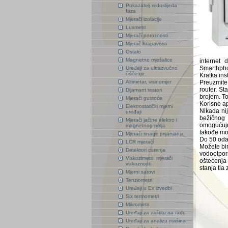
Pokazatelj redoslijeda
faza
Mjerači izolacije
Luxmetri
Mjerači poroznosti
Mjerač hrapavosti
Ostalo
Magnetne mješalice
internet
Smarthphon
Uređaji za ultrazvučno
čiščenje
Kratka ins
Altimetar, visinomjer
Preuzmite
router. Sta
Dijamant testeri
brojem. To
Mjerači gustoće
Korisne a
Elektrostatički mjerni
Nikada nij
uređaji
bežičnog 
Mjerači jačine elektro i
omogućuju
magnetnog polja
takođe mo
Mjerači snage prijanjanja
Do 50 oda
LCR mjerači
Možete bir
Detektori curenja
vodootpor
Viskozimetri, mjerači
oštećenja 
viskoznosti
stanja tla 
Mjerni satovi
Tenziometri
Uređaji u Ex izvedbi
Six termometri
Mikrometri
Uređaji za zaštitu na radu
Uređaji za analizu mašina