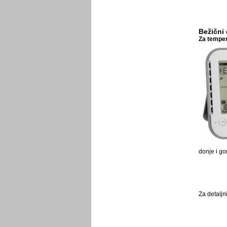
Bežični 
Za temper
donje i go
Za detaljn