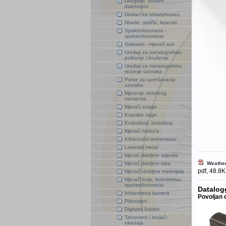
Dvogledi, durbini,
dalekozori
Dodaci za smartphones
Niveliri, optički, laserski
Spektrofotometri -
spektrofotometar
Salimetri - mjerači soli
Uređaji za metalografsko
poliranje i brušenje
Uređaji za metalografsko
rezanje uzoraka
Prese za uprešavanje
uzoraka
Mjerenje okretnog
momenta
Mjerači snage
Kranske vage
Endoskop, boroskop
Mjerači tvrdoće
Infracrveni termometar
Laserski metar
Mjerač debljine stijenke
Mjerač debljine laka
Weather
pdf, 48.8
Mjerači debljine materijala
Mjerači boje, kolorimetar,
spektrofotometar
Datalog
Infracrvena kamera
Povoljan d
Plinomjeri
Digitalni šubleri
Tahometri / brojači
okretaja