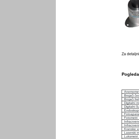
Za detaljn
Pogledaj
Anemomet
Brojači če
Brojači fre
Digitalni m
Digitalni š
Endoskop
Fotoaparat
Fotometri
Infracrve
Infracrven
Kranske v
Laserski m
Luksmetri