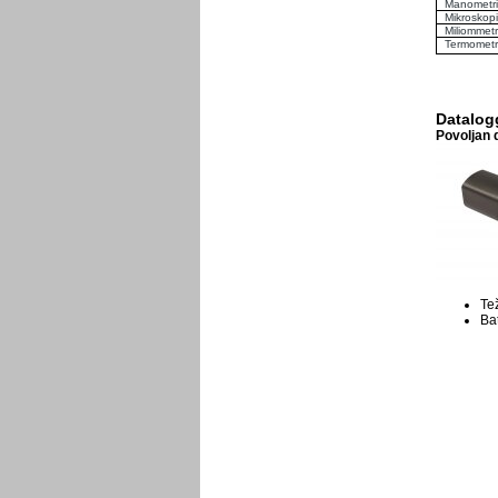
Manometri
Mikroskopi
Miliommetr
Termometr
Datalog
Povoljan d
Tež
Bat