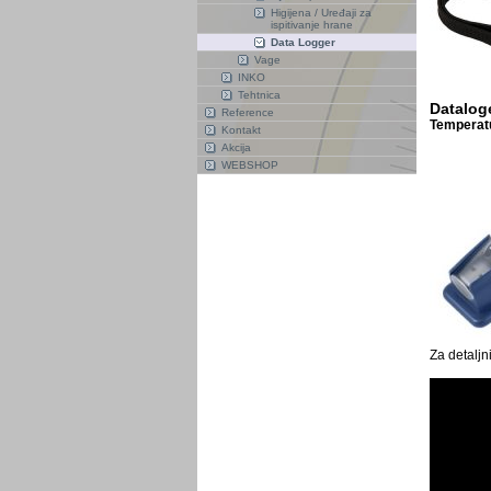
Higijena / Uređaji za
ispitivanje hrane
Data Logger
Vage
INKO
Tehtnica
Datalog
Reference
Temperatur
Kontakt
Akcija
WEBSHOP
Za detaljn