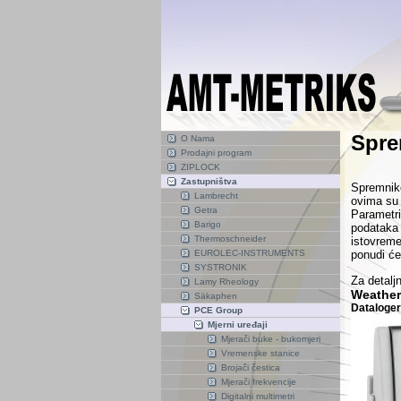
Spre
O Nama
Prodajni program
ZIPLOCK
Zastupništva
Spremnike
Lambrecht
ovima su 
Getra
Parametri
Barigo
podataka 
Thermoschneider
istovremen
EUROLEC-INSTRUMENTS
ponudi će
SYSTRONIK
Za detaljn
Lamy Rheology
Weather
Säkaphen
Dataloger
PCE Group
Mjerni uređaji
Mjerači buke - bukomjeri
Vremenske stanice
Brojači čestica
Mjerači frekvencije
Digitalni multimetri