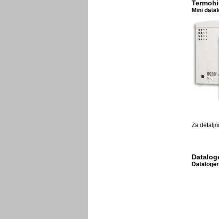
Termohi
Mini data
Za detaljn
Dataloge
Dataloger 