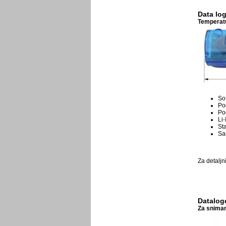
Data lo
Temperatur
So
Po
Po
Li-
St
Sa
Za detaljn
Datalog
Za sniman