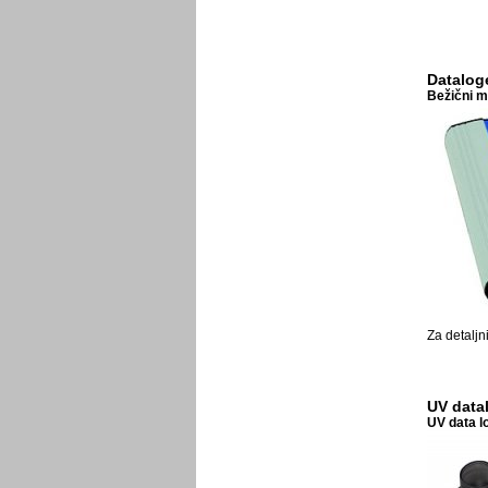
Datalog
Bežični m
Za detaljn
UV datal
UV data lo