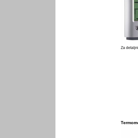
Za detaljn
Termome