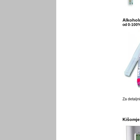
Alkohol
od 0-100%
Za detaljn
Kišomje