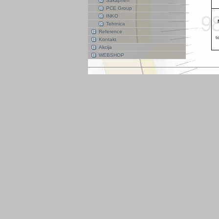
Säkaphen
PCE Group
INKO
Tehtnica
Reference
t
Kontakt
Akcija
WEBSHOP