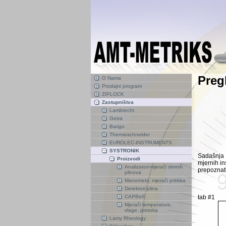
Preg
O Nama
Prodajni program
ZIPLOCK
Zastupništva
Lambrecht
Getra
Barigo
Thermoschneider
EUROLEC-INSTRUMENTS
SYSTRONIK
Sadašnja 
Proizvodi
mjernih in
Analizatori-mjerači dimnih
prepoznatl
plinova
Manometri, mjerači pritiska
Detektori plina
CAPBs®
tab #1
Mjerači temperature,
vlage, protoka
Lamy Rheology