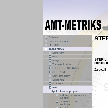
STER
O Nama
Prodajni program
ZIPLOCK
Zastupništva
Lambrecht
Getra
STERILI
Barigo
(kliknite 
Thermoschneider
EUROLEC-INSTRUMENTS
Za detaljn
SYSTRONIK
Lamy Rheology
Säkaphen
PCE Group
INKO
Proizvodni program
Vodena, pješčana, uljna
kupatila
Autoklavi - parni
sterilizatori