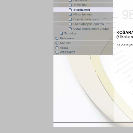
Destilatori
Termostati
Sterilizatori
Klima komora
Grijače ploče, peći
Laboratorijska oprema
Ostali laboratorijski uređaji
KOŠARA
Tehtnica
(kliknite 
Reference
Kontakt
Za detaljn
Akcija
WEBSHOP