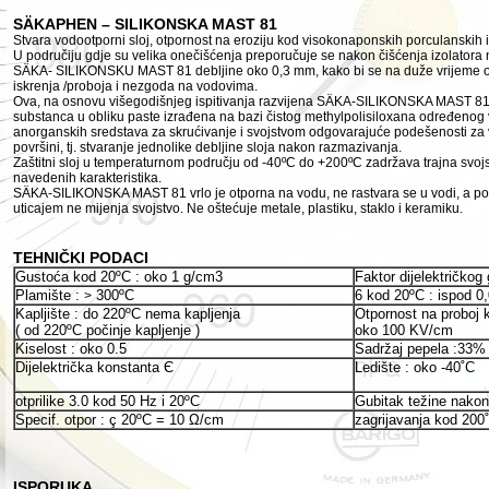
SÄKAPHEN – SILIKONSKA MAST 81
Stvara vodootporni sloj, otpornost na eroziju kod visokonaponskih porculanskih 
U područiju gdje su velika onečišćenja preporučuje se nakon čišćenja izolatora n
SÄKA- SILIKONSKU MAST 81 debljine oko 0,3 mm, kako bi se na duže vrijeme osi
iskrenja /proboja i nezgoda na vodovima.
Ova, na osnovu višegodišnjeg ispitivanja razvijena SÄKA-SILIKONSKA MAST 81 
substanca u obliku paste izrađena na bazi čistog methylpolisiloxana određenog v
anorganskih sredstava za skrućivanje i svojstvom odgovarajuće podešenosti za 
površini, tj. stvaranje jednolike debljine sloja nakon razmazivanja.
Zaštitni sloj u temperaturnom području od -40ºC do +200ºC zadržava trajna svojs
navedenih karakteristika.
SÄKA-SILIKONSKA MAST 81 vrlo je otporna na vodu, ne rastvara se u vodi, a p
uticajem ne mijenja svojstvo. Ne oštećuje metale, plastiku, staklo i keramiku.
TEHNIČKI PODACI
Gustoća kod 20ºC : oko 1 g/cm3
Faktor dijelektričkog 
Plamište :
300ºC
6 kod 20ºC : ispod 0,
>
Kapljište : do 220ºC nema kapljenja
Otpornost na proboj 
( od 220ºC počinje kapljenje )
oko 100 KV/cm
Kiselost : oko 0.5
Sadržaj pepela :33%
Dijelektrička konstanta Є
Ledište : oko -40˚C
otprilike 3.0 kod 50 Hz i 20ºC
Gubitak težine nakon
Specif. otpor : ç 20ºC = 10 Ω/cm
zagrijavanja kod 200
ISPORUKA