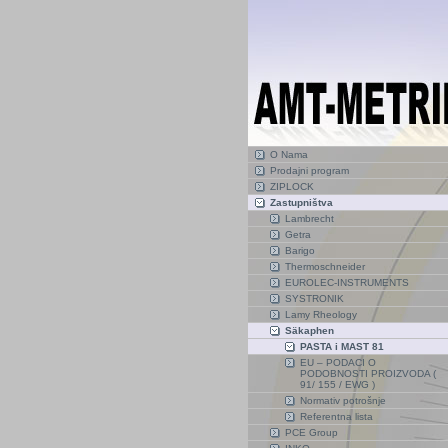
O Nama
Prodajni program
ZIPLOCK
Zastupništva
Lambrecht
Getra
Barigo
Thermoschneider
EUROLEC-INSTRUMENTS
SYSTRONIK
Lamy Rheology
Säkaphen
PASTA i MAST 81
EU – PODACI O
PODOBNOSTI PROIZVODA (
91/ 155 / EWG )
Normativ potrošnje
Referentna lista
PCE Group