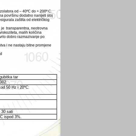
izolatora od – 40ºC do + 200º C.
a površinu dodatno nanijeti sloj
gurala zaštita od električkog
je transparentna, neotrovna
iskoziteta, malih količina
vrlo dobro razmazivanje po
tva i ne nastaju bitne promjene
od
gubitka tar
002.
kod 50 Hz i 20ºC:
 30 sati
˚C ispod 3%.