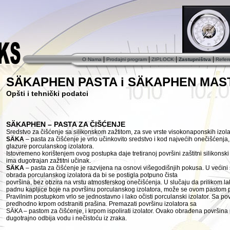
|
|
|
|
O Nama
Prodajni program
ZIPLOCK
Zastupništva
Refer
SÄKAPHEN PASTA i SÄKAPHEN MAST
Opšti i tehnički podatci
SÄKAPHEN – PASTA ZA ČIŠĆENJE
Sredstvo za čišćenje sa silikonskom zažtitom, za sve vrste visokonaponskih izola
SÄKA
– pasta za čišćenje je vrlo učinkovito sredstvo i kod najvećih onečišćenja, 
glazure porculanskog izolatora.
Istovremeno korištenjem ovog postupka daje tretiranoj površini zaštitni silikonski f
ima dugotrajan zažtitni učinak.
SÄKA
– pasta za čišćenje je razvijena na osnovi višegodišnjih pokusa. U većini
obrada porculanskog izolatora da bi se postigla potpuno čista
površina, bez obzira na vrstu atmosferskog onečišćenja. U slučaju da prilikom l
padnu kapljice boje na površinu porculanskog izolatora, može se ovom pastom po
Pravilnim postupkom vrlo se jednostavno i lako očisti porculanski izolator. Sa po
predhodno krpom odstraniti prašina. Premazati površinu izolatora sa
SÄKA – pastom za čišćenje, i krpom ispolirati izolator. Ovako obrađena površina po
dugotrajno odbija vodu i nečistoću iz zraka.