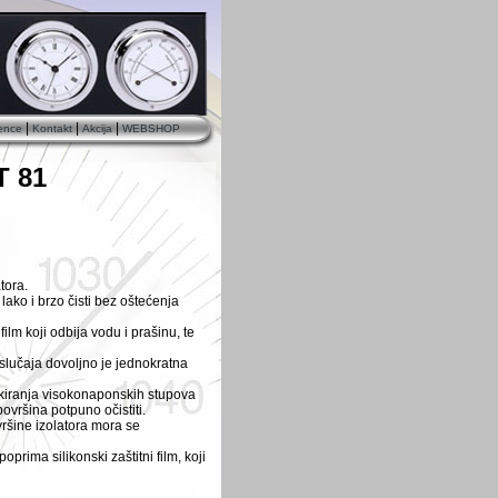
|
|
|
ence
Kontakt
Akcija
WEBSHOP
 81
tora.
lako i brzo čisti bez oštećenja
ilm koji odbija vodu i prašinu, te
 slučaja dovoljno je jednokratna
akiranja visokonaponskih stupova
vršina potpuno očistiti.
vršine izolatora mora se
prima silikonski zaštitni film, koji