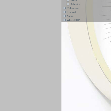
INKO
Tehtnica
Reference
Kontakt
Akcija
WEBSHOP